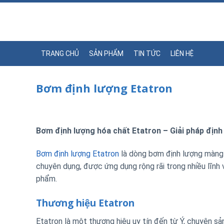
Skip
to
content
TRANG CHỦ
SẢN PHẨM
TIN TỨC
LIÊN HỆ
Bơm định lượng Etatron
Bơm định lượng hóa chất Etatron – Giải pháp định
Bơm định lượng Etatron
là dòng bơm định lượng màng đ
chuyên dụng, được ứng dụng rộng rãi trong nhiều lĩnh v
phẩm.
Thương hiệu Etatron
Etatron là một thương hiệu uy tín đến từ Ý, chuyên sản