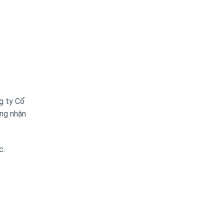
g ty Cổ
ứng nhận
c.