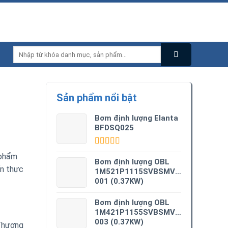
Tìm
kiếm:
Sản phẩm nổi bật
Bơm định lượng Elanta
BFDSQ025
Được xếp
 phẩm
hạng
5.00
5
Bơm định lượng OBL
ến thực
sao
1M521P1115SVBSMV0M3-
001 (0.37KW)
Bơm định lượng OBL
1M421P1155SVBSMV0M3-
003 (0.37KW)
 Thương