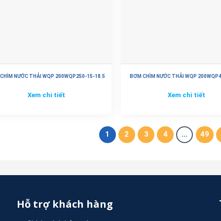
CHÌM NƯỚC THẢI WQP 200WQP250-15-18.5
BƠM CHÌM NƯỚC THẢI WQP 200WQP4
Xem chi tiết
Xem chi tiết
1
2
3
4
…
49
Hỗ trợ khách hàng