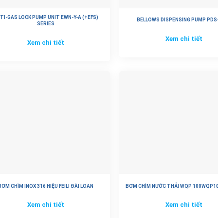
TI-GAS LOCK PUMP UNIT EWN-Y-A (+EFS)
BELLOWS DISPENSING PUMP PDS
SERIES
Xem chi tiết
Xem chi tiết
BƠM CHÌM INOX 316 HIỆU FEILI ĐÀI LOAN
BƠM CHÌM NƯỚC THẢI WQP 100WQP10
Xem chi tiết
Xem chi tiết