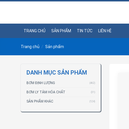
Skip
to
content
TRANG CHỦ
SẢN PHẨM
TIN TỨC
LIÊN HỆ
Trang chủ
/
Sản phẩm
DANH MỤC SẢN PHẨM
BƠM ĐỊNH LƯỢNG
(462)
BƠM LY TÂM HÓA CHẤT
(31)
SẢN PHẨM KHÁC
(124)