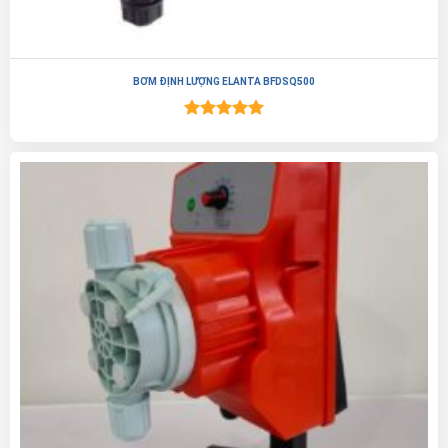
BƠM ĐỊNH LƯỢNG ELANTA BFDSQ500
Được xếp
hạng
5.00
5 sao