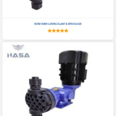
BƠM ĐỊNH LƯỢNG ELANTA BFDSQ420
Được xếp
hạng
5.00
5 sao