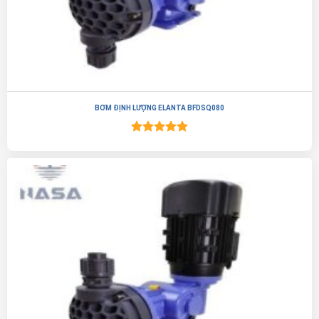
BƠM ĐỊNH LƯỢNG ELANTA BFDSQ080
Được xếp
hạng
5.00
5 sao