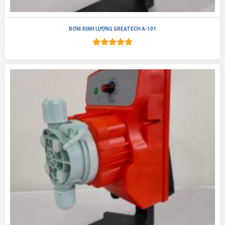
BƠM ĐỊNH LƯỢNG GREATECH A-101
Được xếp
hạng
5.00
5 sao