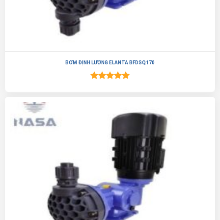
BƠM ĐỊNH LƯỢNG ELANTA BFDSQ170
Được xếp
hạng
5.00
5 sao