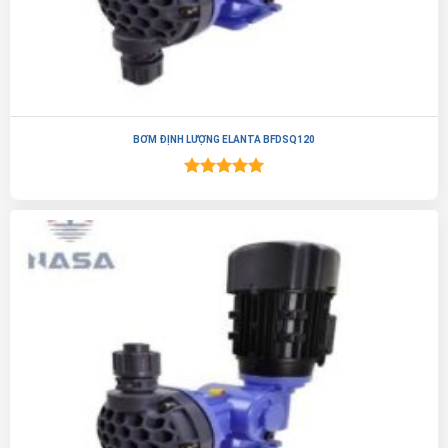
BƠM ĐỊNH LƯỢNG ELANTA BFDSQ120
Được xếp
hạng
5.00
5 sao