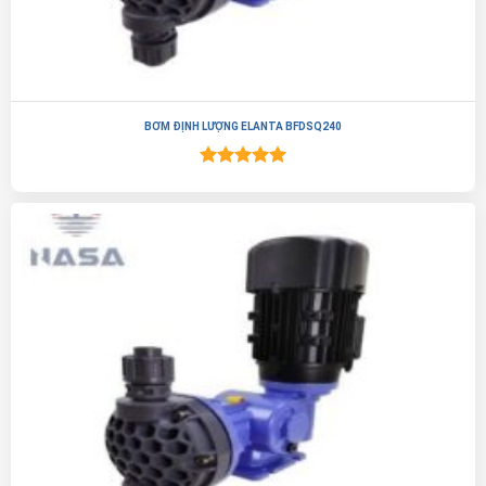
BƠM ĐỊNH LƯỢNG ELANTA BFDSQ240
Được xếp
hạng
5.00
5 sao