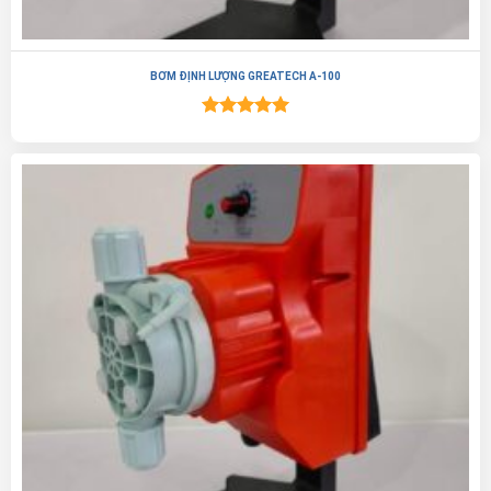
BƠM ĐỊNH LƯỢNG GREATECH A-100
Được xếp
hạng
5.00
5 sao