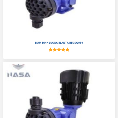
BƠM ĐỊNH LƯỢNG ELANTA BFDSQ050
Được xếp
hạng
5.00
5 sao