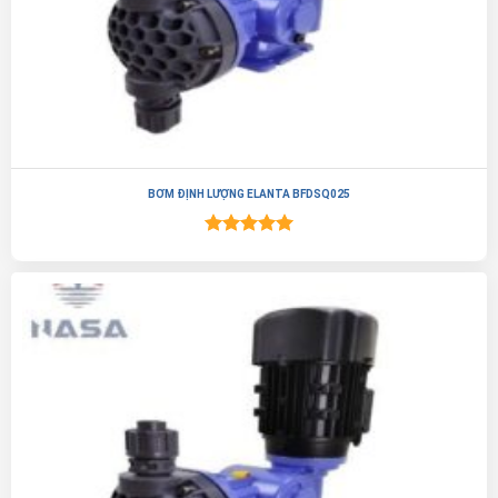
BƠM ĐỊNH LƯỢNG ELANTA BFDSQ025
Được xếp
hạng
5.00
5 sao