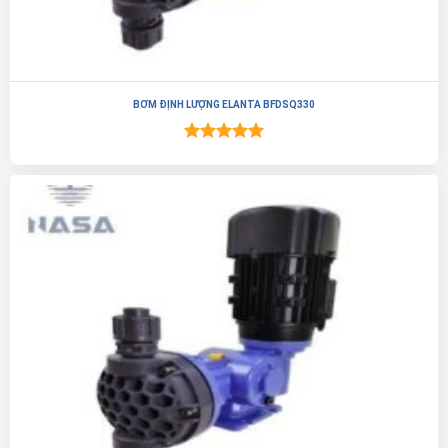
BƠM ĐỊNH LƯỢNG ELANTA BFDSQ330
Được xếp
hạng
5.00
5 sao