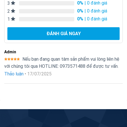
đánh giá
0%
| 0 đánh giá
3
0%
| 0 đánh giá
2
0%
| 0 đánh giá
1
ĐÁNH GIÁ NGAY
Tính năng nổi bật Bơm định lượng Elanta BFDSQ240
Đây là dòng bơm định lượng hóa chất dạng màng không có
Admin
động cơ nên hoạt động êm ái không gây tiếng ồn.
Nếu bạn đang quan tâm sản phẩm vui lòng liên hệ
Được xếp
với chúng tôi qua HOTLINE: 0973571488 để được tư vấn.
– Có thể bơm được nhiều loại hóa chất khác nhau.
hạng
5
5
sao
Thảo luận
•
17/07/2025
– Có thể điều chỉnh được dòng chảy lưu lượng từ thấp đến
cao.
– Thiết kế cho tốc độ dòng chảy ổng định và định lượng
chính xác.
– Bên cạnh đó, máy bơm định lượng kiểu màng cơ khí bơm