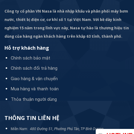
được hóa chất với lưu lượng
Công ty cổ phần VN Nasa là nhà nhập khẩu và phân phối máy bơm
_ Tùy chỉnh được và đầu bơm bằng nhựa PP giúp máy có
nước, thiết bị điện cơ, cơ khí số 1 tại Việt Nam. Với bề dày kinh
thể hoạt động được trong môi trường có độ ăn mòn cao.
nghiệm 15 năm trong lĩnh vực này, Nasa tự hào là thương hiệu tin
dùng của hàng ngàn khách hàng trên khắp 63 tỉnh, thành phố.
Hỗ trợ khách hàng
Chính sách bảo mật
Chính sách đổi trả hàng
Giao hàng & vận chuyển
Mua hàng và thanh toán
Thỏa thuận người dùng
THÔNG TIN LIÊN HỆ
Miền Nam:
480 Đường 51, Phường Phú Tân, TP Bình Dương