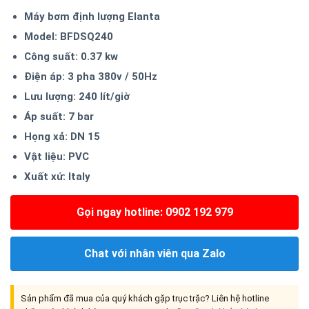
5.00
1
trên 5
Máy bơm định lượng Elanta
dựa trên
đánh giá
Model: BFDSQ240
Công suất: 0.37 kw
Điện áp: 3 pha 380v / 50Hz
Lưu lượng: 240 lít/giờ
Áp suất: 7 bar
Họng xả: DN 15
Vật liệu: PVC
Xuất xứ: Italy
Gọi ngay hotline: 0902 192 979
Chat với nhân viên qua Zalo
Sản phẩm đã mua của quý khách gặp trục trặc? Liên hệ hotline