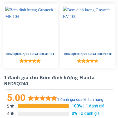
Được xếp
Được xếp
hạng
5.00
hạng
5.00
_ Làm mát thiết bị và dùng để bơm các chất hóa học khác.
5 sao
5 sao
_ Được ứng dụng chiết rót hóa chất trong ngành y tế nhờ
độ sai số thấp
BƠM ĐỊNH LƯỢNG GREATECH MF-104
BƠM ĐỊNH LƯỢNG GREATECH BV-100
Được xếp
Được xếp
hạng
5.00
hạng
5.00
5 sao
5 sao
1 đánh giá cho
Bơm định lượng Elanta
BFDSQ240
5.00
1
đánh giá của khách hàng
100%
| 1 đánh giá
5
5.00
1
trên 5
dựa trên
0%
| 0 đánh giá
4