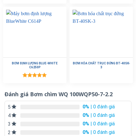
BƠM ĐỊNH LƯỢNG BLUE-WHITE
BƠM HÓA CHẤT TRỤC ĐỨNG BT-40SK-
C6250P
3
Được xếp
hạng
5.00
5 sao
Đánh giá Bơm chìm WQ 100WQP50-7-2.2
0%
| 0 đánh giá
5
0%
| 0 đánh giá
4
0%
| 0 đánh giá
3
0%
| 0 đánh giá
2