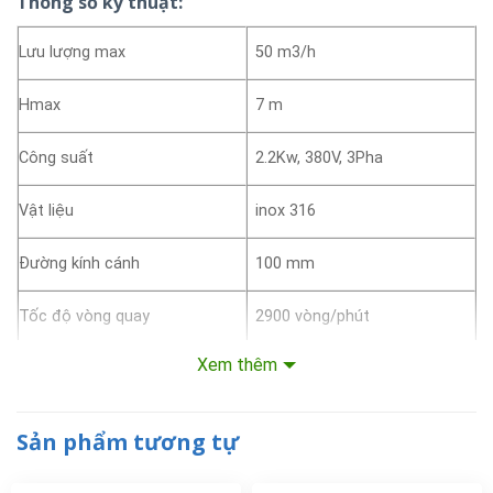
Thông số kỹ thuật:
Lưu lượng max
50 m3/h
Hmax
7 m
Công suất
2.2Kw, 380V, 3Pha
Vật liệu
inox 316
Đường kính cánh
100 mm
Tốc độ vòng quay
2900 vòng/phút
Xem thêm
Thương hiệu
WQ – Đài Loan
Sản xuất tại
Trung Quốc
Sản phẩm tương tự
Giá bán (chưa VAT)
20.110.000