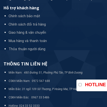
cấp nhiều model sản phẩm khác trong dòng bơm chìm WQ
để phù hợp với từng yêu cầu sử dụng của nhiều đơn vị.
Hỗ trợ khách hàng
Chính sách bảo mật
Bảng các model tương tự và thông số:
Chính sách đổi trả hàng
Công
Đường
Lưu
Giao hàng & vận chuyển
Cột áp
Model
suất
kính cánh
lượng
(m)
(Kw)
(mm)
(m3/h)
Mua hàng và thanh toán
Thỏa thuận người dùng
50WQP15-30-3
3
50
15
30
THÔNG TIN LIÊN HỆ
65WQP37-13-3
3
65
37
13
Miền Nam:
480 Đường 51, Phường Phú Tân, TP Bình Dương
100WQP50-10-
3
100
50
10
3
CSKH Miền Nam: 0972 567 688
HOTLINE
Miền Bắc:
31 ngõ 109 Sở Thượng, P Hoàng Mai, TP Hà Nội
80WQP45-12-3
3
80
45
12
CSKH Miền Bắc: 0967 33 5486
50WQP15-32-4
4
50
15
32
Hotline: 024 33 52 3333