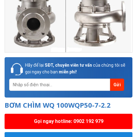
Hãy để lại
SĐT, chuyên viên tư vấn
của chúng tôi sẽ
gọi ngay cho bạn
miễn phí!
BƠM CHÌM WQ 100WQP50-7-2.2
Gọi ngay hotline: 0902 192 979