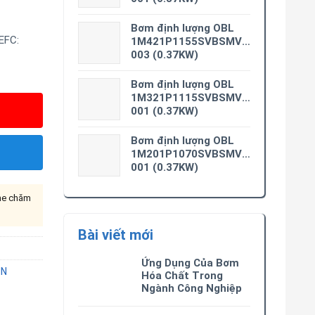
Bơm định lượng OBL
EFC:
1M421P1155SVBSMV0M3-
003 (0.37KW)
Bơm định lượng OBL
1M321P1115SVBSMV0M3-
001 (0.37KW)
Bơm định lượng OBL
1M201P1070SVBSMV0M3-
001 (0.37KW)
ine chăm
Bài viết mới
Ứng Dụng Của Bơm
NN
Hóa Chất Trong
Ngành Công Nghiệp