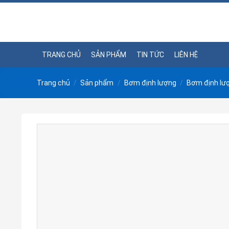
Skip
to
content
TRANG CHỦ
SẢN PHẨM
TIN TỨC
LIÊN HỆ
Trang chủ
/
Sản phẩm
/
Bơm định lượng
/
Bơm định lượ