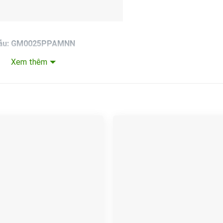
ẫu: GM0025PPAMNN
Xem thêm
400.000 (chưa bao gồm VAT)
ng: 25 LPH @ Pmax: 12 Bar
Đầu lỏng: PVC
EC71,4P,3-50-220/380V, IP55/F/TEFC:
Kết nối: NPT
i bật với nhiều đặc điểm vượt trội so với các sản phẩm khác 
chất độc hại mà không ảnh hưởng đến độ bền của bơm.