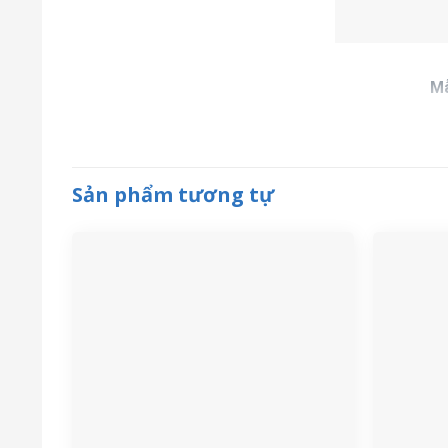
M
Giá: 20.
Lưu lượ
Sản phẩm tương tự
Động cơ: 250W, I
Bơm định lượng hóa chất Milton Roy GM0025PPAMNN nổ
trường hiện nay:
– Độ Bền Cao: Khả năng bơm hóa chất ăn mòn và các 