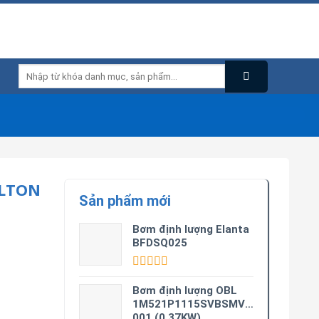
Tìm
kiếm:
ILTON
Sản phẩm mới
Bơm định lượng Elanta
BFDSQ025
Được xếp
hạng
5.00
5
Bơm định lượng OBL
sao
1M521P1115SVBSMV0M3-
001 (0.37KW)