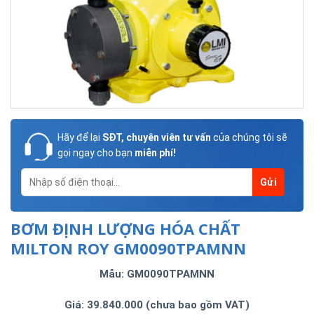
Hãy để lại
SĐT, chuyên viên tư vấn
của chúng tôi sẽ
gọi ngay cho bạn
miễn phí!
BƠM ĐỊNH LƯỢNG HÓA CHẤT
MILTON ROY GM0090TPAMNN
Mẫu: GM0090TPAMNN
Giá: 39.840.000 (chưa bao gồm VAT)