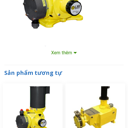
Mẫu: GM0090TPAMNN
Xem thêm
Giá: 39.840.000 (chưa bao gồm VAT)
Sản phẩm tương tự
Lưu lượng: 85 LPH @ Pmax: 7 Bar
Đầu lỏng: PVDF
Động cơ: 250W, IEC71,4P,3-50-220/380V, IP55/F/TEFC:
Kết nối: NPT
Bơm định lượng hóa chất Milton Roy GM0090TPAMNN nổi