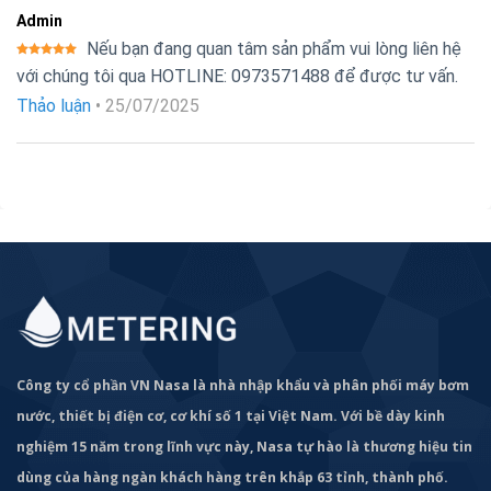
Admin
Nếu bạn đang quan tâm sản phẩm vui lòng liên hệ
Được xếp
với chúng tôi qua HOTLINE: 0973571488 để được tư vấn.
hạng
5
5
Ứng dụng của Bơm định lượng hóa chất
sao
Thảo luận
•
25/07/2025
Nikkiso AHA01
Đo và xử lý điều chỉnh, định lượng hóa chất (kiểm
soát pH), lấy mẫu
Bơm hóa chất trong các hệ thống xử lý nước thải, sản
xuất nước sạch, làm sạch hồ bơi, bể chứa
Bơm các loại phụ gia, nguyên liệu lỏng trong các hệ
thống sản xuất thực phẩm
Sử dụng trong nhà máy luyện kim, khai thác khoáng sản,
sơn mạ kim loại
Công ty cổ phần VN Nasa là nhà nhập khẩu và phân phối máy bơm
nước, thiết bị điện cơ, cơ khí số 1 tại Việt Nam. Với bề dày kinh
Bơm các loại hóa chất trong sản xuất giấy
nghiệm 15 năm trong lĩnh vực này, Nasa tự hào là thương hiệu tin
dùng của hàng ngàn khách hàng trên khắp 63 tỉnh, thành phố.