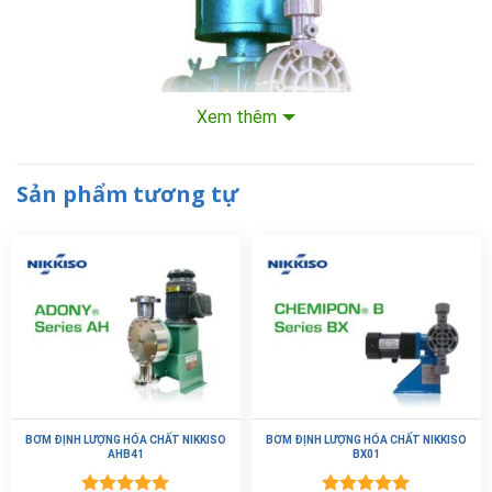
Xem thêm
Sản phẩm tương tự
Thông số kỹ thuật Bơm định lượng hóa
chất Nikkiso AHA01
Model
AHA01
BƠM ĐỊNH LƯỢNG HÓA CHẤT NIKKISO
BƠM ĐỊNH LƯỢNG HÓA CHẤT NIKKISO
AHB41
BX01
Lưu lượng tối đa (lít/giờ)
2,1