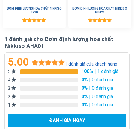
nối, vòi
BƠM ĐỊNH LƯỢNG HÓA CHẤT NIKKISO
BƠM ĐỊNH LƯỢNG HÓA CHẤT NIKKISO
BX30
NFH20
Bộ phận nhúng dầu bền và có cấu tạo đơn giản dễ tháo
lắp, vệ sinh
Được xếp
Được xếp
hạng
5.00
hạng
5.00
5 sao
5 sao
1 đánh giá cho
Bơm định lượng hóa chất
Nikkiso AHA01
5.00
1
đánh giá của khách hàng
100%
| 1 đánh giá
5
5.00
1
trên 5
dựa trên
0%
| 0 đánh giá
4
đánh giá
0%
| 0 đánh giá
3
0%
| 0 đánh giá
2
0%
| 0 đánh giá
1
ĐÁNH GIÁ NGAY