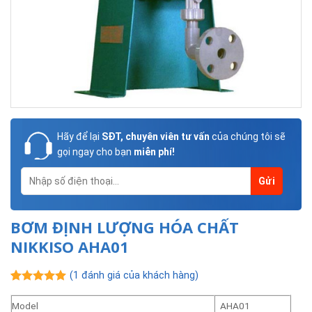
Hãy để lại
SĐT, chuyên viên tư vấn
của chúng tôi sẽ
gọi ngay cho bạn
miễn phí!
BƠM ĐỊNH LƯỢNG HÓA CHẤT
NIKKISO AHA01
(
1
đánh giá của khách hàng)
5.00
1
trên 5
dựa trên
Model
AHA01