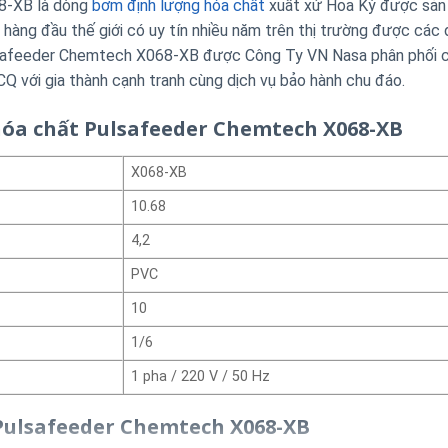
-XB là dòng
bơm định lượng hóa chất
xuất xứ Hoa Kỳ được sản 
hàng đầu thế giới có uy tín nhiều năm trên thị trường được các
lsafeeder Chemtech X068-XB được Công Ty VN Nasa phân phối c
CQ với gia thành cạnh tranh cùng dịch vụ bảo hành chu đáo.
hóa chất Pulsafeeder Chemtech X068-XB
X068-XB
10.68
4,2
PVC
10
1/6
1 pha / 220 V / 50 Hz
Pulsafeeder Chemtech X068-XB