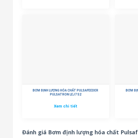
– Ứng dung trong công nghệ luyện kim, sơn mạ kim loạ
– Ứng dụng trong các hệ thống xử lý nước sạch, nước 
Xem thêm:
Bơm định lượng hóa chất Pulsafeeder C
S2
BƠM ĐỊNH LƯỢNG HÓA CHẤT PULSAFEEDER
BƠM ĐỊ
PULSATRON LEJ7 S2
Xem chi tiết
Đánh giá Bơm định lượng hóa chất Pulsa