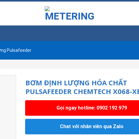
ợng Pulsafeeder
BƠM ĐỊNH LƯỢNG HÓA CHẤT
PULSAFEEDER CHEMTECH X068-X
Gọi ngay hotline: 0902 192 979
Chat với nhân viên qua Zalo