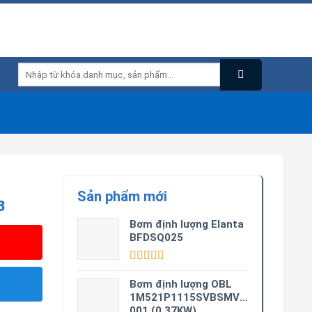
Tìm
kiếm:
Sản phẩm mới
B
Bơm định lượng Elanta
BFDSQ025
Được xếp
hạng
5.00
5
Bơm định lượng OBL
sao
1M521P1115SVBSMV0M3-
001 (0.37KW)