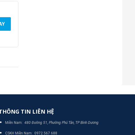
AY
THÔNG TIN LIÊN HỆ
Miền Nam:
480 Đường 51, Phường Phú Tân, TP Bình Dương
CSKH Miền Nam: 0972 567 688