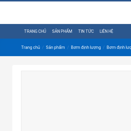
Skip
to
content
TRANG CHỦ
SẢN PHẨM
TIN TỨC
LIÊN HỆ
Trang chủ
/
Sản phẩm
/
Bơm định lượng
/
Bơm định lư