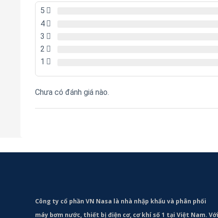
5
4
3
2
1
Chưa có đánh giá nào.
Công ty cổ phần VN Nasa là nhà nhập khẩu và phân phối
máy bơm
nước, thiết bị điện cơ, cơ khí số 1 tại Việt Nam. Vớ