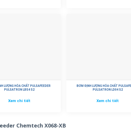
i
thải, nước sản xuất nông nghiệp, thủy sản
hemtech X024-XB
,
Bơm định lượng hóa chất Pulsafeeder Pulsatr
NH LƯỢNG HÓA CHẤT PULSAFEEDER
BƠM ĐỊNH LƯỢNG HÓA CHẤT PULSAF
PULSATRON LBS4 S2
PULSATRON LD04 S2
Xem chi tiết
Xem chi tiết
feeder Chemtech X068-XB