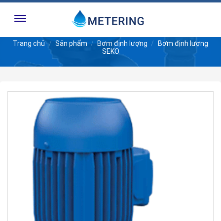
Skip
to
content
Trang chủ
/
Sản phẩm
/
Bơm định lượng
/
Bơm định lượng
SEKO