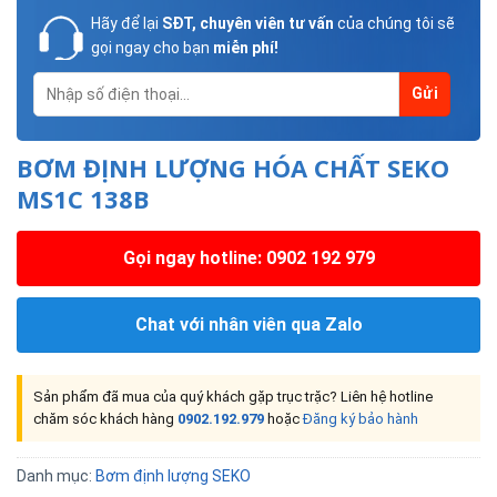
Hãy để lại
SĐT, chuyên viên tư vấn
của chúng tôi sẽ
gọi ngay cho bạn
miễn phí!
BƠM ĐỊNH LƯỢNG HÓA CHẤT SEKO
MS1C 138B
Gọi ngay hotline: 0902 192 979
Chat với nhân viên qua Zalo
Sản phẩm đã mua của quý khách gặp trục trặc? Liên hệ hotline
chăm sóc khách hàng
0902.192.979
hoặc
Đăng ký bảo hành
Danh mục:
Bơm định lượng SEKO