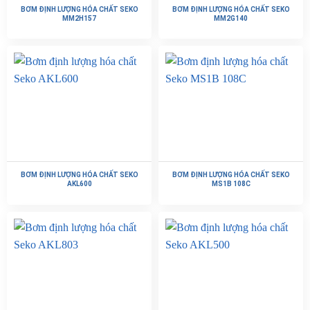
BƠM ĐỊNH LƯỢNG HÓA CHẤT SEKO
BƠM ĐỊNH LƯỢNG HÓA CHẤT SEKO
Bơm có thể điều chỉnh lưu lượng chính xác, dễ dàng
MM2H157
MM2G140
bằng núm xoay điều khiển
Ứng dụng bơm định lượng hóa chất Seko MS1B
138B
Bơm các loại hóa chất, phụ gia trong các hệ thống sản
xuất hóa chất, chất tẩy rửa, xà phòng
Bơm các loại hóa chất, chất ăn mòn, axit bazo
mạnh trong các ngành sản xuất hóa chất
BƠM ĐỊNH LƯỢNG HÓA CHẤT SEKO
BƠM ĐỊNH LƯỢNG HÓA CHẤT SEKO
Bơm clo, hóa chất các chất trợ lắng, hóa chất trong hệ
AKL600
MS1B 108C
thống xử lý nước thải, sản xuất nước sạch
Bơm hóa chất trong hệ thống sơn mạ kim loại, khai
khoáng
Xem thêm:
Bơm định lượng hóa chất Seko AKL600