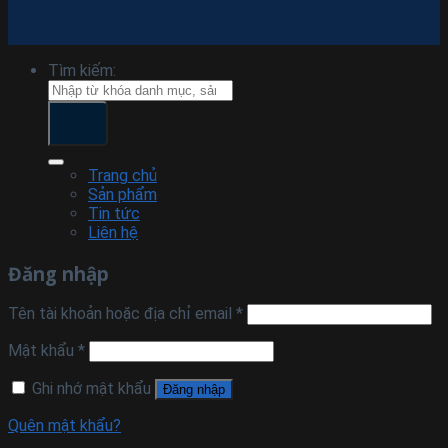
Tìm kiếm:
Trang chủ
Sản phẩm
Tin tức
Liên hệ
Đăng nhập
Tên tài khoản hoặc địa chỉ email
*
Mật khẩu
*
Ghi nhớ mật khẩu
Đăng nhập
Quên mật khẩu?