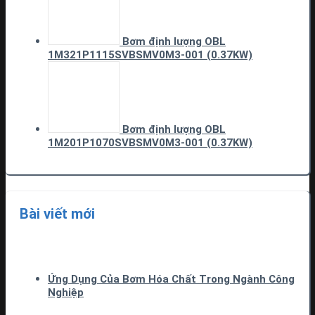
Bơm định lượng OBL
1M321P1115SVBSMV0M3-001 (0.37KW)
Bơm định lượng OBL
1M201P1070SVBSMV0M3-001 (0.37KW)
Bài viết mới
Ứng Dụng Của Bơm Hóa Chất Trong Ngành Công
Nghiệp