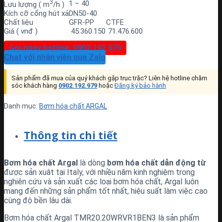
3
1 – 40
Lưu lượng ( m
/h )
Kích cỡ cổng hút xả
DN50-40
Chất liệu
GFR-PP
CTFE
Giá ( vnđ )
45.360.150
71.476.600
Gọi ngay hotline: 0902 192 979
Chat với nhân viên qua Zalo
Sản phẩm đã mua của quý khách gặp trục trặc? Liên hệ hotline chăm
sóc khách hàng
0902.192.979
hoặc
Đăng ký bảo hành
Danh mục:
Bơm hóa chất ARGAL
Thông tin chi tiết
Bơm hóa chất Argal
là dòng
bơm hóa chất dẫn động từ
được sản xuât tại Italy, với nhiều năm kinh nghiệm trong
nghiên cứu và sản xuất các loại bơm hóa chất, Argal luôn
mang đến những sản phẩm tốt nhất, hiệu suất làm việc cao
cùng độ bền lâu dài.
Bơm hóa chất Argal TMR20.20WRVR1BEN3 là sản phẩm