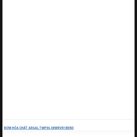
BƠM HÓA CHẤT ARGAL TMP06.08WRVR1BEN3