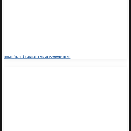
BƠM HÓA CHẤT ARGAL TMR20.27WRVR1BEN3