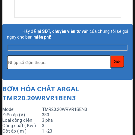
Hãy để lại
SĐT, chuyên viên tư vấn
của chúng tôi sẽ gọi
ngay cho bạn
miễn phí!
BƠM HÓA CHẤT ARGAL
TMR20.20WRVR1BEN3
Model
TMR20.20WRVR1BEN3
Điện áp (V)
380
Loại dòng điện
3 pha
Công suất ( Kw )
3
Cột áp ( m )
1 -23