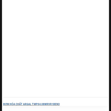
BƠM HÓA CHẤT ARGAL TMP04.08WRVR1BEN3