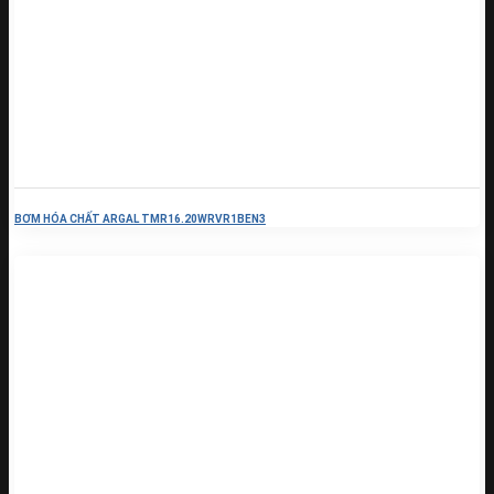
BƠM HÓA CHẤT ARGAL TMR16.20WRVR1BEN3