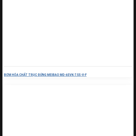
BƠM HÓA CHẤT TRỤC ĐỨNG MEIBAO MD-65VK-7.55-V-F