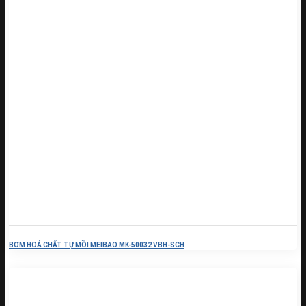
BƠM HOÁ CHẤT TỰ MỒI MEIBAO MK-50032 VBH-SCH