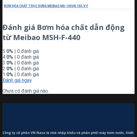
BƠM HÓA CHẤT TRỤC ĐỨNG MEIBAO MD-100VK-155-V-F
Đánh giá Bơm hóa chất dẫn động
từ Meibao MSH-F-440
5
0%
| 0 đánh giá
4
0%
| 0 đánh giá
3
0%
| 0 đánh giá
2
0%
| 0 đánh giá
1
0%
| 0 đánh giá
Đánh giá ngay
Chưa có đánh giá nào.
Công ty cổ phần VN Nasa là nhà nhập khẩu và phân phối máy bơm
nước, thiết