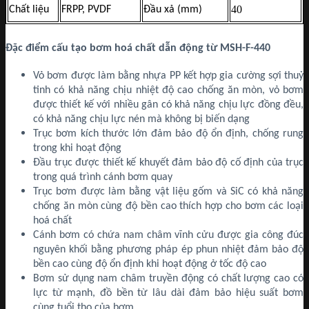
40
Chất liệu
FRPP, PVDF
Đầu xả (mm)
Đặc điểm cấu tạo bơm hoá chất dẫn động từ MSH-F-440
Vỏ bơm được làm bằng nhựa PP kết hợp gia cường sợi thuỷ
tinh có khả năng chịu nhiệt độ cao chống ăn mòn, vỏ bơm
được thiết kế với nhiều gân có khả năng chịu lực đồng đều,
có khả năng chịu lực nén mà không bị biến dạng
Trục bơm kích thước lớn đảm bảo độ ổn định, chống rung
trong khi hoạt động
Đầu trục được thiết kế khuyết đảm bảo độ cố định của trục
trong quá trình cánh bơm quay
Trục bơm được làm bằng vật liệu gốm và SiC có khả năng
chống ăn mòn cùng độ bền cao thích hợp cho bơm các loại
hoá chất
Cánh bơm có chứa nam châm vĩnh cửu được gia công đúc
nguyên khối bằng phương pháp ép phun nhiệt đảm bảo độ
bền cao cùng độ ổn định khi hoạt động ở tốc độ cao
Bơm sử dụng nam châm truyền động có chất lượng cao có
lực từ mạnh, đồ bền từ lâu dài đảm bảo hiệu suất bơm
cùng tuổi thọ của bơm