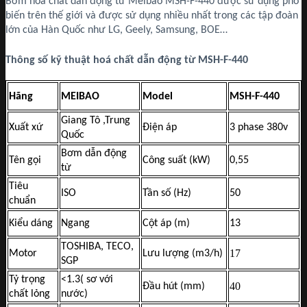
Bơm hóa chất dẫn động từ Meibao MSH-F-440 được sử dụng phổ
biến trên thế giới và được sử dụng nhiều nhất trong các tập đoàn
lớn của Hàn Quốc như LG, Geely, Samsung, BOE…
Thông số kỹ thuật hoá chất dẫn động từ MSH-F-440
Hãng
MEIBAO
Model
MSH-F-440
Giang Tô ,Trung
Xuất xứ
Điện áp
3 phase 380v
Quốc
Bơm dẫn động
Tên gọi
Công suất (kW)
0,55
từ
Tiêu
ISO
Tần số (Hz)
50
chuẩn
Kiểu dáng
Ngang
Cột áp (m)
13
TOSHIBA, TECO,
17
Motor
Lưu lượng (m3/h)
SGP
Tỷ trọng
<1.3( sơ với
40
Đầu hút (mm)
chất lỏng
nước)