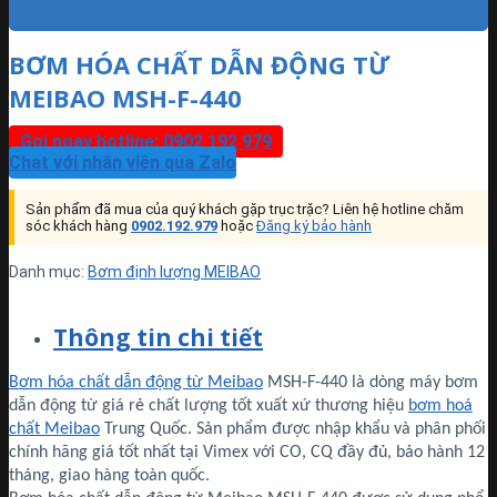
BƠM HÓA CHẤT DẪN ĐỘNG TỪ
MEIBAO MSH-F-440
Gọi ngay hotline: 0902 192 979
Chat với nhân viên qua Zalo
Sản phẩm đã mua của quý khách gặp trục trặc? Liên hệ hotline chăm
sóc khách hàng
0902.192.979
hoặc
Đăng ký bảo hành
Danh mục:
Bơm định lượng MEIBAO
Thông tin chi tiết
Bơm hóa chất dẫn động từ Meibao
MSH-F-440 là dòng máy bơm
dẫn động từ giá rẻ chất lượng tốt xuất xứ thương hiệu
bơm hoá
chất Meibao
Trung Quốc. Sản phẩm được nhập khẩu và phân phối
chính hãng giá tốt nhất tại Vimex với CO, CQ đầy đủ, bảo hành 12
tháng, giao hàng toàn quốc.