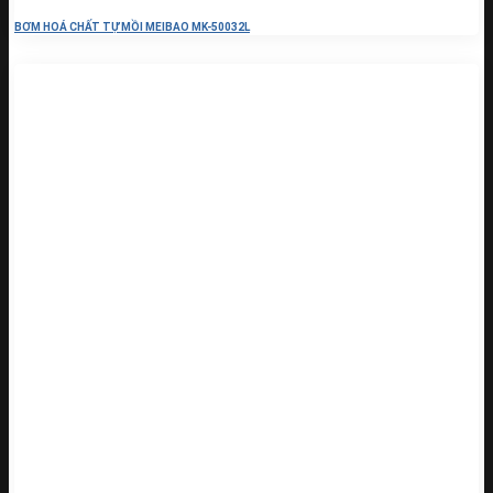
BƠM HOÁ CHẤT TỰ MỒI MEIBAO MK-50032L