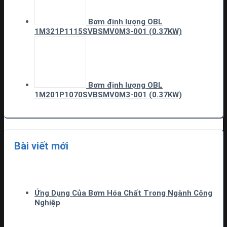
Bơm định lượng OBL
1M321P1115SVBSMV0M3-001 (0.37KW)
Bơm định lượng OBL
1M201P1070SVBSMV0M3-001 (0.37KW)
Bài viết mới
Ứng Dụng Của Bơm Hóa Chất Trong Ngành Công
Nghiệp