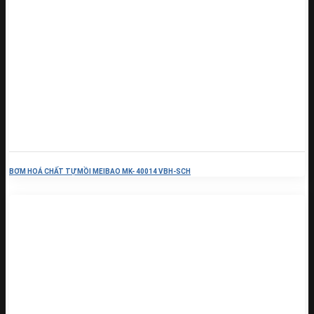
BƠM HOÁ CHẤT TỰ MỒI MEIBAO MK- 40014 VBH-SCH