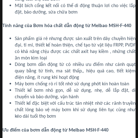
Mặt bích cổng kết nối có thể di động thuận lơi cho việc lắp
đặt, bảo dưỡng, sửa chữa bơm
Tính năng của Bơm hóa chất dẫn động từ Meibao MSH-F-440
Sản phẩm giá rẻ nhưng được sản xuất trên dây chuyền hiện
đại, tỉ mỉ, thiết kế hoàn thiện, chế tạo từ vật liệu FRPP, PVDF
có khả năng chịu được các chất axit hay kiềm , những chất
ăn mòn kim loại
Dòng bơm dẫn động từ có nhiều ưu điểm như cánh quạt
quay bằng từ tính, ma sát thấp,, hiệu quả cao, tiết kiệm
điện năng, ít rung khi hoạt động
Máy bơm chống rò rỉ tốt nhờ sử dụng phớt kín hoàn toàn
Thiết kế bơm nhỏ gọn, dễ sử dụng, nhẹ, dễ lắp đặt, di
chuyển và bảo dưỡng, vận hành
Thiết kế đặc biệt với cấu trúc tản nhiệt nhờ các rãnh truyền
chất lỏng bảo vệ máy bơm khi sử dụng liên tục cũng như
kéo dài tuổi thọ bơm
Ưu điểm của bơm dẫn động từ Meibao MSH-F-440