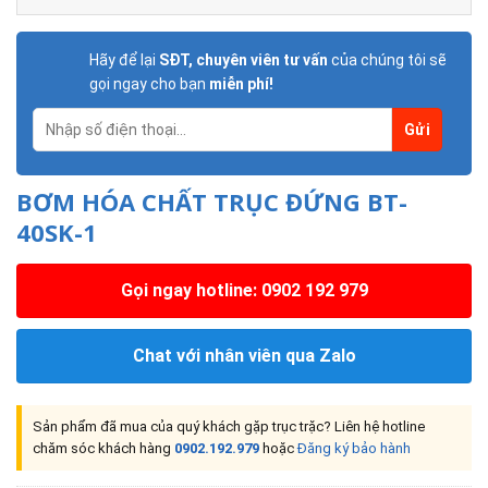
Hãy để lại
SĐT, chuyên viên tư vấn
của chúng tôi sẽ
gọi ngay cho bạn
miễn phí!
BƠM HÓA CHẤT TRỤC ĐỨNG BT-
40SK-1
Gọi ngay hotline: 0902 192 979
Chat với nhân viên qua Zalo
Sản phẩm đã mua của quý khách gặp trục trặc? Liên hệ hotline
chăm sóc khách hàng
0902.192.979
hoặc
Đăng ký bảo hành