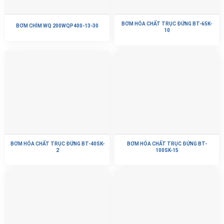
Ứng dụng bơm hóa chất trục đứng BT-40SK-1
BƠM HÓA CHẤT TRỤC ĐỨNG BT-65K-
BƠM CHÌM WQ 200WQP400-13-30
10
Bơm hóa chất trong hệ thống sản xuất hóa chất
Ứng dụng trong hệ thống xử lý nước, sản xuất nước sạch
Bơm hóa chất trong hệ thống sơn mạ kim loại
Bơm hóa chất trong luyện kim, khai khoáng
Ứng dụng trong hệ thống thủy canh, nghiên cứ sinh học
BƠM HÓA CHẤT TRỤC ĐỨNG BT-40SK-
BƠM HÓA CHẤT TRỤC ĐỨNG BT-
2
100SK-15