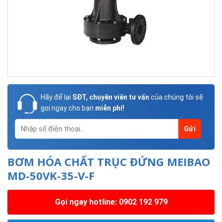
Hãy để lại
SĐT, chuyên viên tư vấn
của chúng tôi sẽ
gọi ngay cho bạn
miễn phí!
BƠM HÓA CHẤT TRỤC ĐỨNG MEIBAO
MD-50VK-35-V-F
Gọi ngay hotline: 0902 192 979