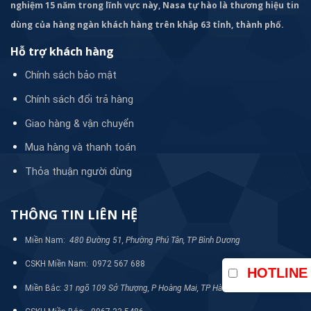
nghiệm 15 năm trong lĩnh vực này, Nasa tự hào là thương hiệu tin
Van bơm bảo vệ máy bơm khỏi các sự cố
dùng của hàng ngàn khách hàng trên khắp 63 tỉnh, thành phố.
Nguyên lý Bơm hóa chất trục đứng MD-50VK-35-V-F
Hỗ trợ khách hàng
Bơm hóa chất trục đứng MD-50VK-35-V-F làm việc dựa trên
Chính sách bảo mật
nguyên lý lực ly tâm của chất lỏng để bơm chất lỏng với công
suất cao, áp lực mạnh, máy bơm hoạt động ổn định, bền bỉ và
Chính sách đổi trả hàng
hiệu quả cao
Giao hàng & vận chuyển
• Quy trình bơm mồi: Đây là dòng bơm không tự mồi
Mua hàng và thanh toán
được
Thỏa thuận người dùng
• Quy trình hút: Khi động cơ chạy làm trục bơm và cánh
quạt bơm quay. Chất bơm được hút vào buồng bơm theo
THÔNG TIN LIÊN HỆ
nguyên lý ly tâm.
• Quy trình đẩy: Khi áp lực buồng bơm cao chất bơm bị
Miền Nam:
480 Đường 51, Phường Phú Tân, TP Bình Dương
đẩy ra ngoài, sau đó áp suất bơm tiếp tục hút chất lỏng vào
CSKH Miền Nam: 0972 567 688
buồng bơm. Áp suất trong bơm tiếp tục đẩy chất lỏng vào
HOTLINE
buồng bơm
Miền Bắc:
31 ngõ 109 Sở Thượng, P Hoàng Mai, TP Hà Nội
Đặc biệt dòng bơm này có phốt kín ngăn chặn chất lỏng tiếp xúc