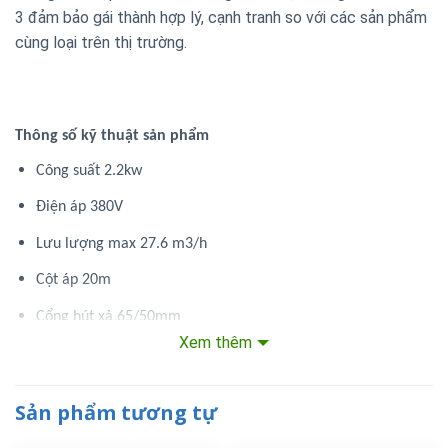
3 đảm bảo gái thành hợp lý, cạnh tranh so với các sản phẩm
cùng loại trên thị trường.
Thông số kỹ thuật sản phẩm
Công suất 2.2kw
Điện áp 380V
Lưu lượng max 27.6 m3/h
Cột áp 20m
Cổng hút xả 65/50mm
Xem thêm
Đặc điểm của bơm hóa chất trục đứng MD-50VK-35-V-F
Sản phẩm tương tự
Máy bơm được làm từ chất liệu có khả năng chống chịu
nhiệt độ cao và ăn mòn.