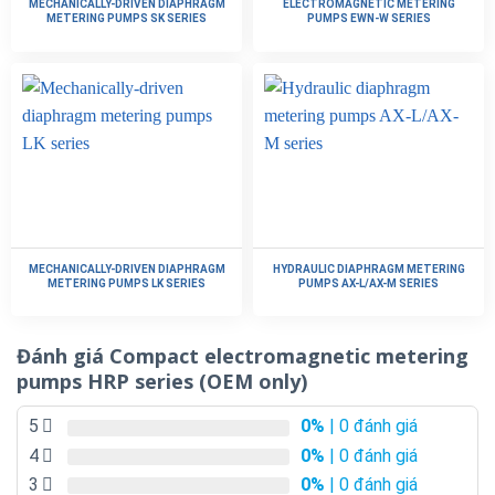
MECHANICALLY-DRIVEN DIAPHRAGM
ELECTROMAGNETIC METERING
operation (stroke rate).
METERING PUMPS SK SERIES
PUMPS EWN-W SERIES
• An input signal is required to enable operation in addition to
power activation for this type.
4 – 20 mA control type
The input of 4 – 20 mA proportionally controls the pump
operation (stroke rate).
• An input signal is required to enable operation in addition to
power activation for this type.
Stop control type
MECHANICALLY-DRIVEN DIAPHRAGM
HYDRAULIC DIAPHRAGM METERING
METERING PUMPS LK SERIES
PUMPS AX-L/AX-M SERIES
The input of the stop signal suspends the pump operation.
• The pump starts to run at 720 spm upon power activation for
this type.
Đánh giá Compact electromagnetic metering
Specifications
pumps HRP series (OEM only)
HRP-54V-1, HRP-
HRP-54V-2, HRP-
5
0%
| 0 đánh giá
MODEL
54H-1
54H-2
4
0%
| 0 đánh giá
DISCHAGE
3
0%
| 0 đánh giá
38 mL/min
CAPACITY