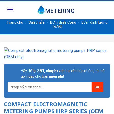
Skip
to
content
Trang chủ
/
Sản phẩm
/
Bơm định lượng
/
Bơm định lượng
IWAKI
Hãy để lại
SĐT, chuyên viên tư vấn
của chúng tôi sẽ
gọi ngay cho bạn
miễn phí!
COMPACT ELECTROMAGNETIC
METERING PUMPS HRP SERIES (OEM