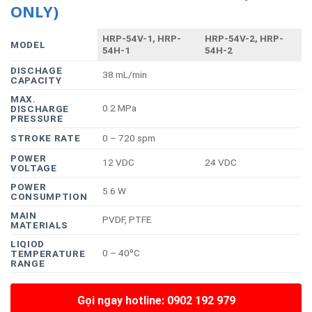
ONLY)
HRP-54V-1, HRP-
HRP-54V-2, HRP-
MODEL
54H-1
54H-2
DISCHAGE
38 mL/min
CAPACITY
MAX.
0.2 MPa
DISCHARGE
PRESSURE
STROKE RATE
0 – 720 spm
POWER
12 VDC
24 VDC
VOLTAGE
POWER
5.6 W
CONSUMPTION
MAIN
PVDF, PTFE
MATERIALS
LIQIOD
0 – 40ºC
TEMPERATURE
RANGE
Gọi ngay hotline: 0902 192 979