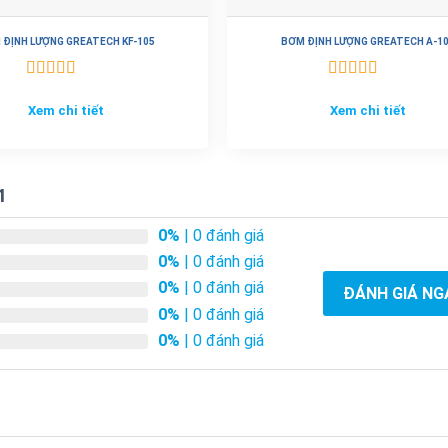
 ĐỊNH LƯỢNG GREATECH KF-105
BƠM ĐỊNH LƯỢNG GREATECH A-1
Được xếp
Được xếp
hạng
5.00
5
hạng
5.00
5
Xem chi tiết
Xem chi tiết
sao
sao
1
0%
| 0 đánh giá
0%
| 0 đánh giá
0%
| 0 đánh giá
eatech KF-101
ĐÁNH GIÁ NG
0%
| 0 đánh giá
0%
| 0 đánh giá
F-101
thường được sử dụng để bơm các dung dịch hóa chất tro
 sử dụng để cung cấp các phản ứng hóa học cần thiết hoặc để đ
.
ẩm và đồ uống,
bơm định lượng Greatech
KF-101 có thể được s