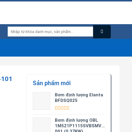
Tìm
kiếm:
-101
Sản phẩm mới
Bơm định lượng Elanta
BFDSQ025
Được xếp
hạng
5.00
5
Bơm định lượng OBL
sao
1M521P1115SVBSMV0M3-
001 (0.37KW)