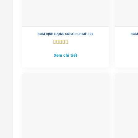
BƠM ĐỊNH LƯỢNG GREATECH MF-106
BƠM
Được xếp
hạng
5.00
5
Xem chi tiết
sao