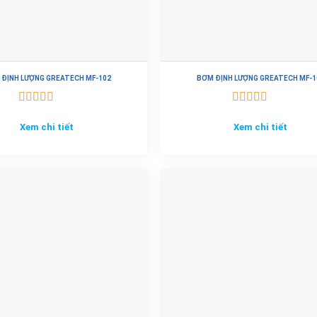
 ĐỊNH LƯỢNG GREATECH MF-102
BƠM ĐỊNH LƯỢNG GREATECH MF-1
Được xếp
Được xếp
hạng
5.00
5
hạng
5.00
5
Xem chi tiết
Xem chi tiết
sao
sao